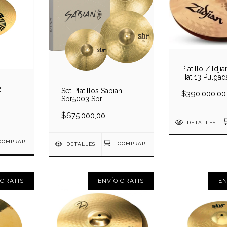
Platillo Zildji
Hat 13 Pulgad
R
Set Platillos Sabian
$390.000,00
Sbr5003 Sbr
Performance H14 C16
R20
$675.000,00
DETALLES
DETALLES
 GRATIS
ENVÍO GRATIS
EN