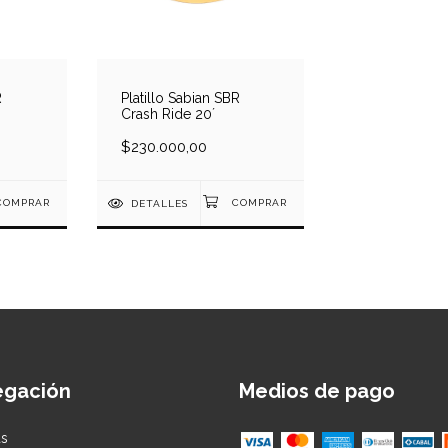
R
Platillo Sabian SBR
Crash Ride 20´
$230.000,00
DETALLES
egación
Medios de pago
as