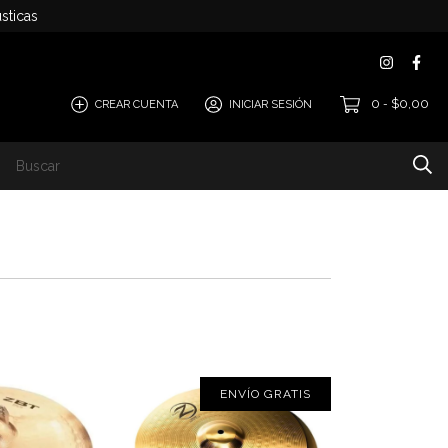
sticas
0
$0,00
CREAR CUENTA
INICIAR SESIÓN
-
ENVÍO GRATIS