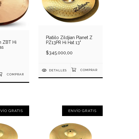
Platiilo Zildjian Planet Z
an ZBT Hi
PZ13PR Hi Hat 13"
as
$345.000,00
DETALLES
VÍO GRATIS
ENVÍO GRATIS