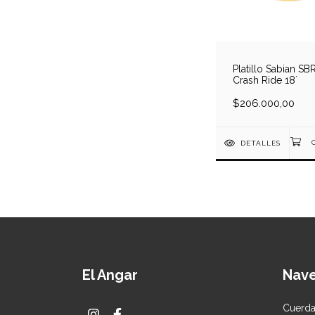
Platillo Sabian SB
Crash Ride 18´
$206.000,00
DETALLES
El Angar
Nav
Cuerd