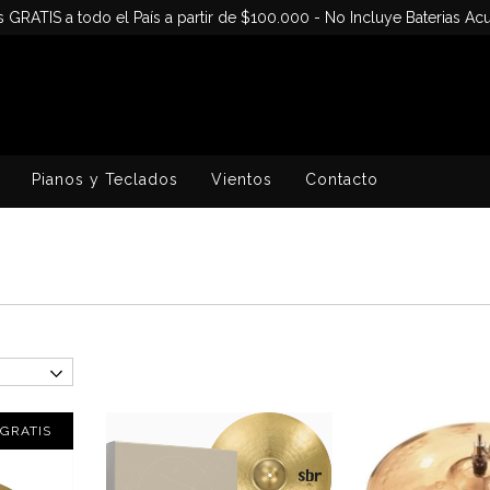
s GRATIS a todo el País a partir de $100.000 - No Incluye Baterias Acu
Pianos y Teclados
Vientos
Contacto
 GRATIS