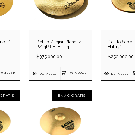
anet Z
Platiilo Zildjian Planet Z
Platillo Sabia
PZ14PR Hi Hat 14"
Hat 13`
$375.000,00
$250.000,00
DETALLES
DETALLES
 GRATIS
ENVÍO GRATIS