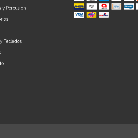
s y Percusion
rios
 y Teclados
s
to