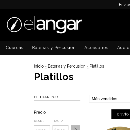
Envío
Cuerdas
Baterias y Percusion
Accesorios
Audio
Inicio
-
Baterias y Percusion
-
Platillos
Platillos
FILTRAR POR
Precio
ENVÍO
DESDE
HASTA