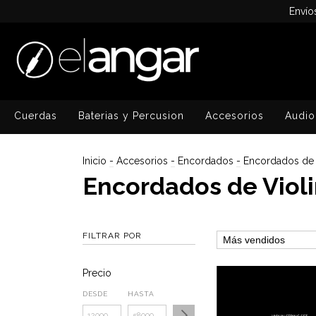
Envío
Cuerdas
Baterias y Percusion
Accesorios
Audio
Inicio
-
Accesorios
-
Encordados
-
Encordados de 
Encordados de Viol
FILTRAR POR
Precio
DESDE
HASTA