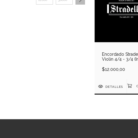
Encordado Strade
Violin 4/4 - 3/4 (
1era y 2da cuerda
repuesto)
$12.000,00
DETALLES