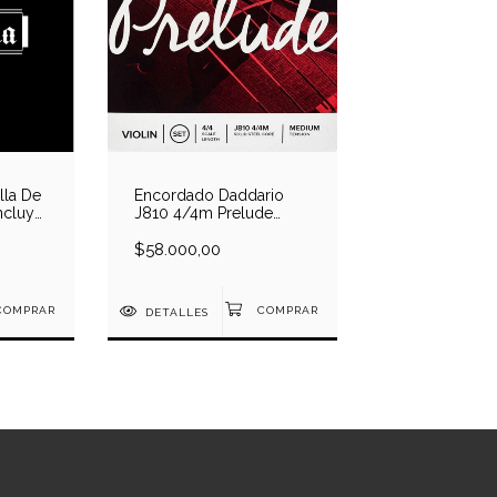
lla De
Encordado Daddario
Incluye
J810 4/4m Prelude
 de
Media Para Violín 4/4
$58.000,00
DETALLES