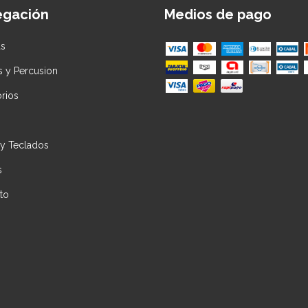
egación
Medios de pago
as
s y Percusion
rios
 y Teclados
s
to