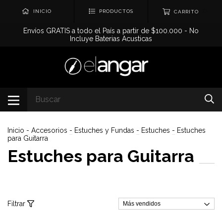
0
INICIO
PRODUCTOS
CARRITO
Envíos GRATIS a todo el País a partir de $100.000 - No
Incluye Baterias Acusticas
Inicio
-
Accesorios
-
Estuches y Fundas
-
Estuches
-
Estuches
para Guitarra
Estuches para Guitarra
Filtrar