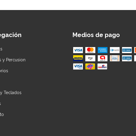
egación
Medios de pago
as
s y Percusion
rios
 y Teclados
s
to