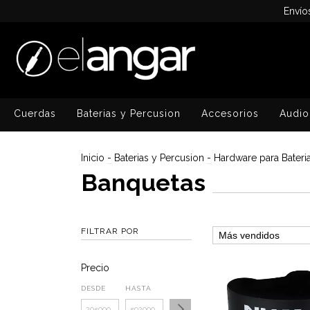
Envío
Cuerdas
Baterias y Percusion
Accesorios
Audio
Inicio
-
Baterias y Percusion
-
Hardware para Bateri
Banquetas
FILTRAR POR
Precio
DESDE
HASTA