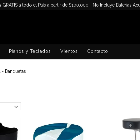
s GRATIS a todo el País a partir de $100.000 - No Incluye Baterias Acu
Pianos y Teclados
Vientos
Contacto
a
-
Banquetas