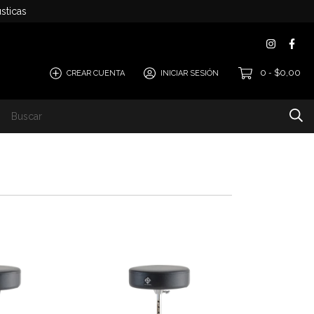
sticas
0
$0,00
CREAR CUENTA
INICIAR SESIÓN
-