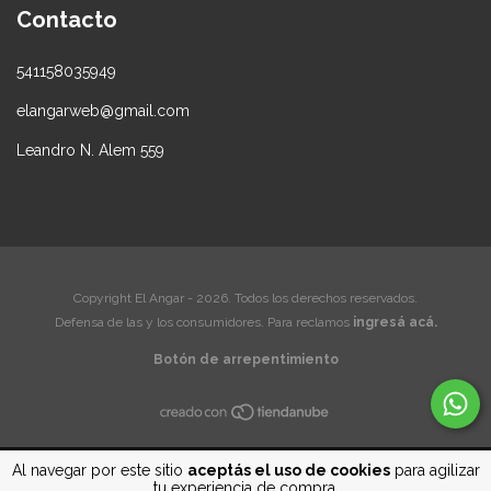
Contacto
541158035949
elangarweb@gmail.com
Leandro N. Alem 559
Copyright El Angar - 2026. Todos los derechos reservados.
Defensa de las y los consumidores. Para reclamos
ingresá acá.
Botón de arrepentimiento
Al navegar por este sitio
aceptás el uso de cookies
para agilizar
tu experiencia de compra.