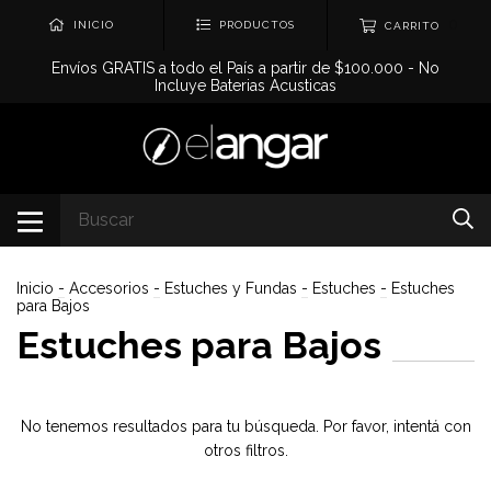
0
INICIO
PRODUCTOS
CARRITO
Envíos GRATIS a todo el País a partir de $100.000 - No
Incluye Baterias Acusticas
Inicio
-
Accesorios
-
Estuches y Fundas
-
Estuches
-
Estuches
para Bajos
Estuches para Bajos
No tenemos resultados para tu búsqueda. Por favor, intentá con
otros filtros.