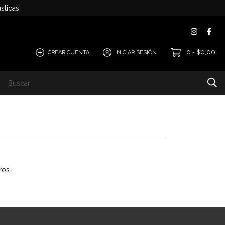
sticas
0
$0,00
CREAR CUENTA
INICIAR SESIÓN
-
ros.