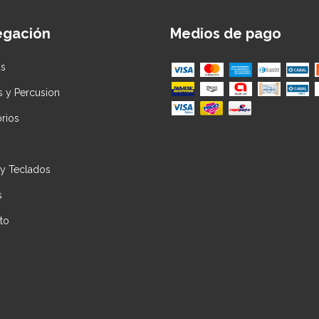
egación
Medios de pago
as
s y Percusion
rios
 y Teclados
s
to