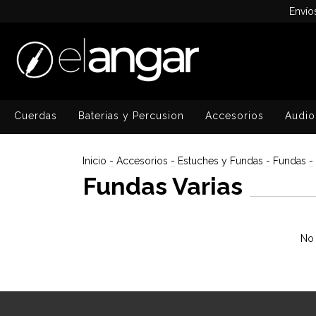
Envío
Cuerdas
Baterias y Percusion
Accesorios
Audio
Inicio
-
Accesorios
-
Estuches y Fundas
-
Fundas
-
Fundas Varias
No 