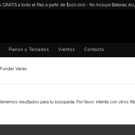
s GRATIS a todo el País a partir de $100.000 - No Incluye Baterias Acu
Pianos y Teclados
Vientos
Contacto
Fundas Varias
tenemos resultados para tu búsqueda. Por favor, intentá con otros filt