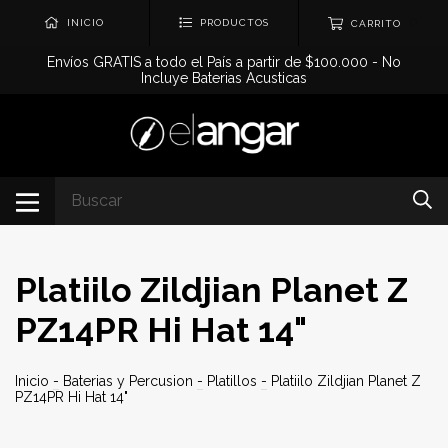
0
INICIO
PRODUCTOS
CARRITO
Envíos GRATIS a todo el País a partir de $100.000 - No
Incluye Baterias Acusticas
Platiilo Zildjian Planet Z
PZ14PR Hi Hat 14"
Inicio
-
Baterias y Percusion
-
Platillos
-
Platiilo Zildjian Planet Z
PZ14PR Hi Hat 14"