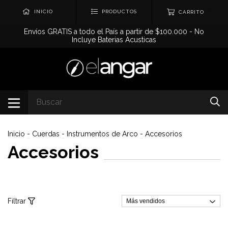
0
INICIO
PRODUCTOS
CARRITO
Envíos GRATIS a todo el País a partir de $100.000 - No
Incluye Baterias Acusticas
Inicio
-
Cuerdas
-
Instrumentos de Arco
-
Accesorios
Accesorios
Filtrar