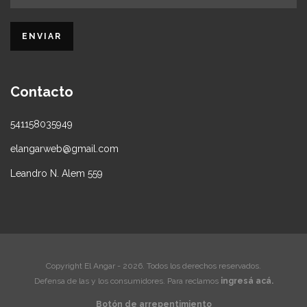
Contacto
541158035949
elangarweb@gmail.com
Leandro N. Alem 559
Copyright El Angar - 2026. Todos los derechos reservados.
Defensa de las y los consumidores. Para reclamos
ingresá acá.
Botón de arrepentimiento