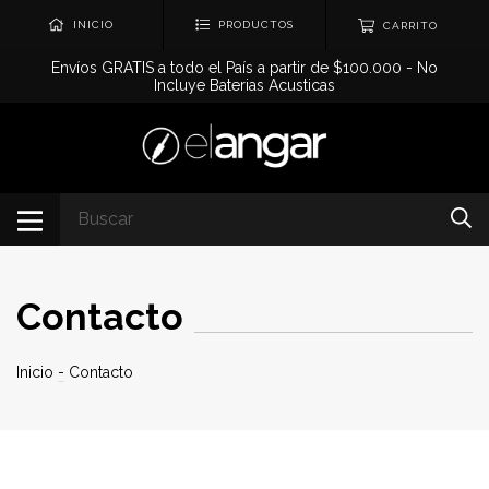
0
INICIO
PRODUCTOS
CARRITO
Envíos GRATIS a todo el País a partir de $100.000 - No
Incluye Baterias Acusticas
Contacto
Inicio
-
Contacto