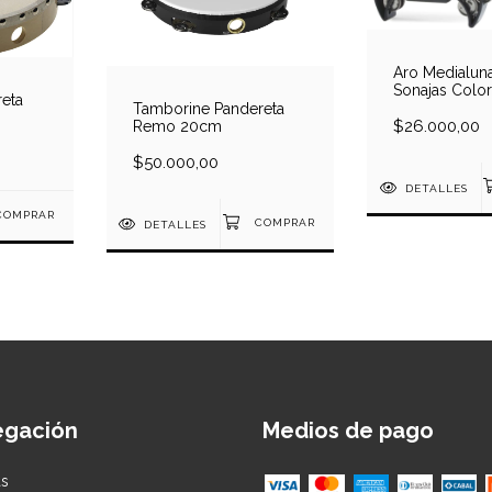
Aro Medialun
Sonajas Colo
eta
Tamborine Pandereta
$26.000,00
Remo 20cm
$50.000,00
DETALLES
DETALLES
egación
Medios de pago
as