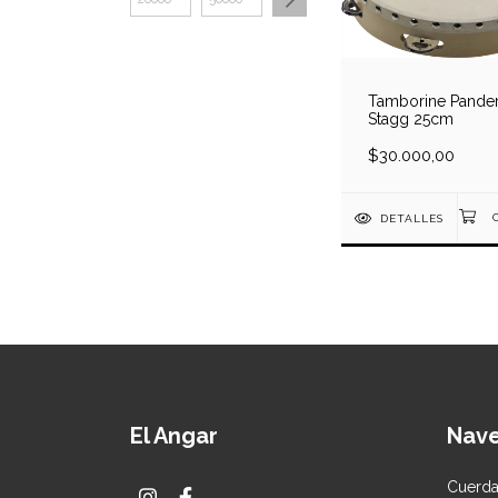
Tamborine Pander
Stagg 25cm
$30.000,00
DETALLES
El Angar
Nav
Cuerd