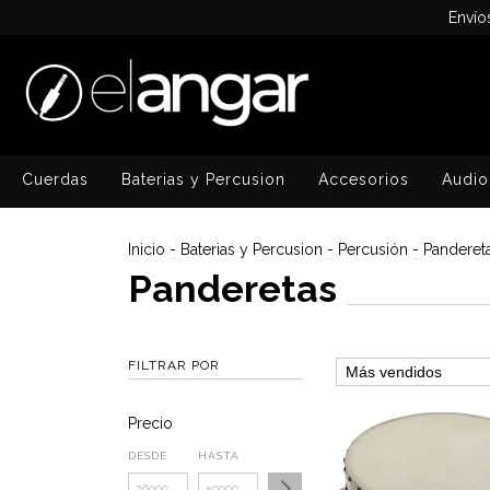
Envío
Cuerdas
Baterias y Percusion
Accesorios
Audio
Inicio
-
Baterias y Percusion
-
Percusión
-
Panderet
Panderetas
FILTRAR POR
Precio
DESDE
HASTA