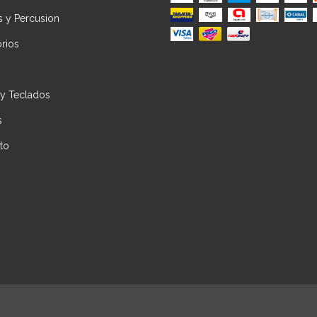
s y Percusion
rios
 y Teclados
s
to