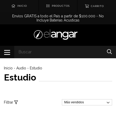
0
INICIO
PRODUCTOS
CARRITO
Envíos GRATIS a todo el País a partir de $100.000 - No
Incluye Baterias Acusticas
Inicio
-
Audio
-
Estudio
Estudio
Filtrar