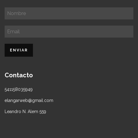
Contacto
541158035949
elangarweb@gmail.com
Leandro N. Alem 559