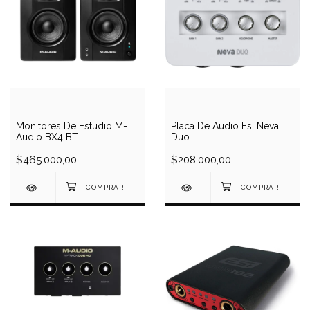
Monitores De Estudio M-
Placa De Audio Esi Neva
Audio BX4 BT
Duo
$465.000,00
$208.000,00