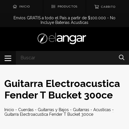
0
INICIO
PRODUCTOS
CARRITO
Envíos GRATIS a todo el País a partir de $100.000 - No
Incluye Baterias Acusticas
Guitarra Electroacustica
Fender T Bucket 300ce
Inicio
-
Cuerdas
-
Guitarras y Bajos
-
Guitarras
-
Acusticas
-
Guitarra Electroacustica Fender T Bucket 300ce