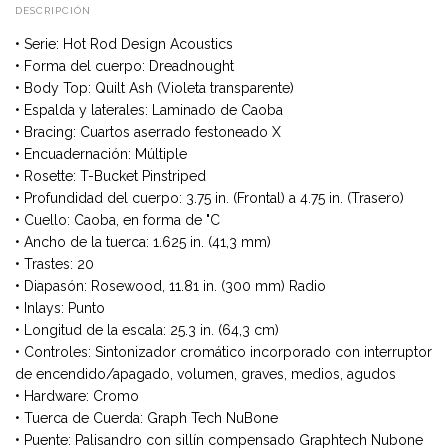
DESCRIPCIÓN
• Serie: Hot Rod Design Acoustics
• Forma del cuerpo: Dreadnought
• Body Top: Quilt Ash (Violeta transparente)
• Espalda y laterales: Laminado de Caoba
• Bracing: Cuartos aserrado festoneado X
• Encuadernación: Múltiple
• Rosette: T-Bucket Pinstriped
• Profundidad del cuerpo: 3.75 in. (Frontal) a 4.75 in. (Trasero)
• Cuello: Caoba, en forma de "C
• Ancho de la tuerca: 1.625 in. (41,3 mm)
• Trastes: 20
• Diapasón: Rosewood, 11.81 in. (300 mm) Radio
• Inlays: Punto
• Longitud de la escala: 25.3 in. (64,3 cm)
• Controles: Sintonizador cromático incorporado con interruptor
de encendido/apagado, volumen, graves, medios, agudos
• Hardware: Cromo
• Tuerca de Cuerda: Graph Tech NuBone
• Puente: Palisandro con sillín compensado Graphtech Nubone