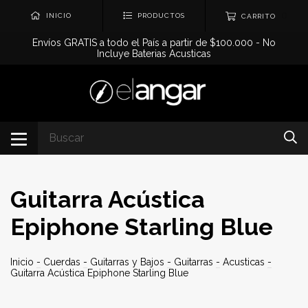
0
INICIO
PRODUCTOS
CARRITO
Envíos GRATIS a todo el País a partir de $100.000 - No
Incluye Baterias Acusticas
Guitarra Acústica
Epiphone Starling Blue
Inicio
-
Cuerdas
-
Guitarras y Bajos
-
Guitarras
-
Acusticas
-
Guitarra Acústica Epiphone Starling Blue