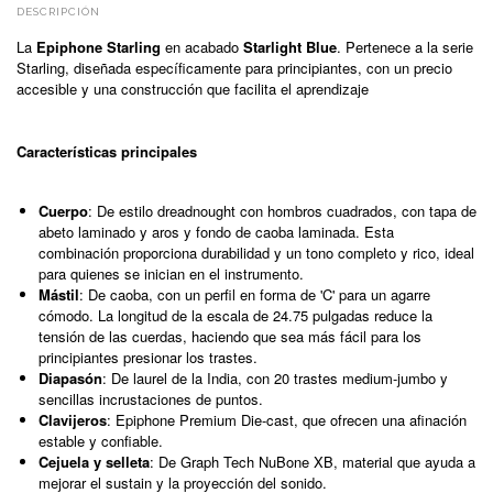
DESCRIPCIÓN
La
Epiphone Starling
en acabado
Starlight Blue
. Pertenece a la serie
Starling, diseñada específicamente para principiantes, con un precio
accesible y una construcción que facilita el aprendizaje
Características principales
Cuerpo
: De estilo dreadnought con hombros cuadrados, con tapa de
abeto laminado y aros y fondo de caoba laminada. Esta
combinación proporciona durabilidad y un tono completo y rico, ideal
para quienes se inician en el instrumento.
Mástil
: De caoba, con un perfil en forma de 'C' para un agarre
cómodo. La longitud de la escala de 24.75 pulgadas reduce la
tensión de las cuerdas, haciendo que sea más fácil para los
principiantes presionar los trastes.
Diapasón
: De laurel de la India, con 20 trastes medium-jumbo y
sencillas incrustaciones de puntos.
Clavijeros
: Epiphone Premium Die-cast, que ofrecen una afinación
estable y confiable.
Cejuela y selleta
: De Graph Tech NuBone XB, material que ayuda a
mejorar el sustain y la proyección del sonido.