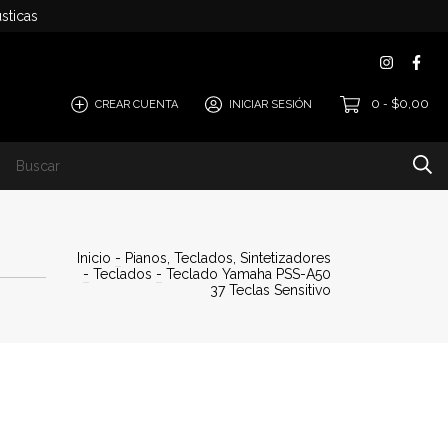
sticas
0
$0,00
CREAR CUENTA
INICIAR SESIÓN
-
Inicio
-
Pianos, Teclados, Sintetizadores
-
Teclados
-
Teclado Yamaha PSS-A50
37 Teclas Sensitivo