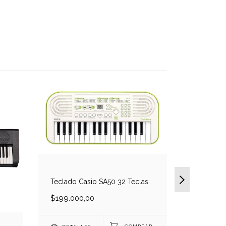
Teclado P
Yamaha P
Teclado Casio SA50 32 Teclas
$205.000
$199.000,00
DETAL