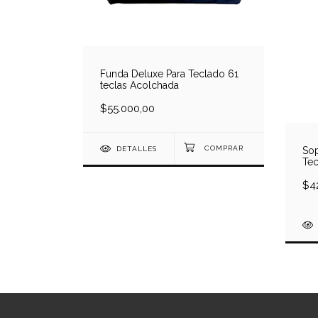
Funda Deluxe Para Teclado 61
teclas Acolchada
$55.000,00
So
DETALLES
Tec
por
$4