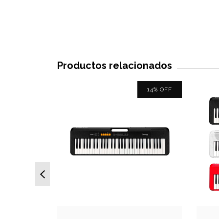
Productos relacionados
14
%
OFF
Niños
eclas