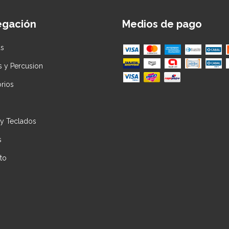
egación
Medios de pago
as
s y Percusion
rios
 y Teclados
s
to