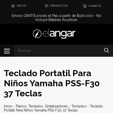
0
INICIO
PRODUCTOS
CARRITO
Envíos GRATIS a todo el País a partir de $100.000 - No
Incluye Baterias Acusticas
Teclado Portatil Para
Niños Yamaha PSS-F30
37 Teclas
Inicio
-
Pianos, Teclados, Sintetizadores
-
Teclados
-
Teclado
Portatil Para Niños Yamaha PSS-F30 37 Teclas