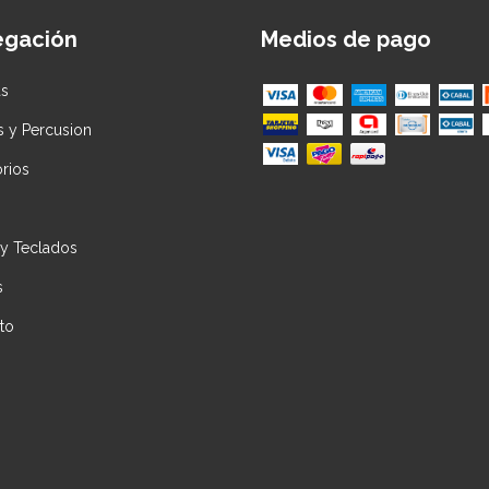
egación
Medios de pago
as
s y Percusion
rios
 y Teclados
s
to