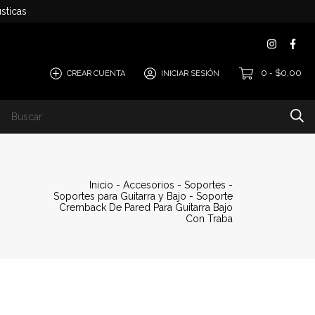
sticas
0
$0,00
CREAR CUENTA
INICIAR SESIÓN
-
Inicio
-
Accesorios
-
Soportes
-
Soportes para Guitarra y Bajo
-
Soporte
Cremback De Pared Para Guitarra Bajo
Con Traba