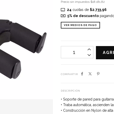
Precio sin impuestos
$18.181,82
24
cuotas de
$2.733,96
5% de descuento
pagando c
VER MEDIOS DE PAGO
COMPARTIR
DESCRIPCIÓN
• Soporte de pared para guitarr
• Traba automática, ascienden l
• Construcción en Nylon de alta 