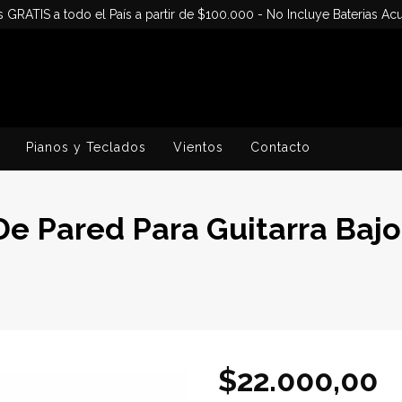
s GRATIS a todo el País a partir de $100.000 - No Incluye Baterias Acu
Pianos y Teclados
Vientos
Contacto
e Pared Para Guitarra Bajo
$22.000,00