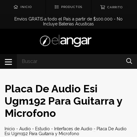
0
INICIO
PRODUCTOS
CARRITO
Envíos GRATIS a todo el País a partir de $100.000 - No
Incluye Baterias Acusticas
Placa De Audio Esi
Ugm192 Para Guitarra y
Microfono
Inicio
-
Audio
-
Estudio
-
Interfaces de Audio
-
Placa De Audio
Esi Ugm192 Para Guitarra y Microfono