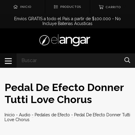
0
INICIO
PRODUCTOS
CARRITO
Envíos GRATIS a todo el País a partir de $100.000 - No
Incluye Baterias Acusticas
Pedal De Efecto Donner
Tutti Love Chorus
Inicio
-
Audio
-
Pedales de Efecto
-
Pedal De Efecto Donner Tutti
Love Chorus