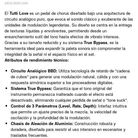
DESCRIPCIÓN
El
Tutti Love
es un pedal de chorus diseñado bajo una arquitectura de
circuito analógico puro, que evoca el sonido clásico y exuberante de las
unidades de modulación legendarias. Su diseño se centra en la entrega
de texturas líquidas y envolventes, permitiendo desde un
ensanchamiento sutil del tono hasta efectos de vibrato intensos.
Gracias a su tamaño reducido y su sistema
True Bypass
, es la
herramienta ideal para expandir la paleta sonora sin comprometer la
integridad de la señal ni el espacio físico en el set.
Atributos de rendimiento técnico:
Circuito Analógico BBD:
Utiliza tecnología de retardo de "cadena
de cubos" para generar una modulación natural, cálida y con una
respuesta armónica superior a los procesadores digitales.
Sistema True Bypass:
Garantiza que el tono original del
instrumento permanezca inalterado cuando el efecto está
desactivado, eliminando cualquier pérdida de señal o "tone suck".
Control de 3 Parámetros (Level, Rate, Depth):
Interfaz intuitiva
que permite un ajuste preciso de la mezcla, la velocidad de
oscilación y la profundidad de la modulación.
Chasis de Aleación de Aluminio:
Construcción robusta y
duradera, diseñada para resistir el uso intensivo en escenarios y
traslados frecuentes.