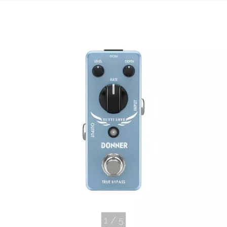
1
/
5