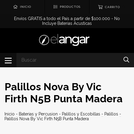
0
INICIO
PRODUCTOS
CARRITO
Envíos GRATIS a todo el País a partir de $100.000 - No
Incluye Baterias Acusticas
Palillos Nova By Vic
Firth N5B Punta Madera
Inicio
-
Baterias y Percusion
-
Palillos y Escobillas
-
Palillos
-
Palillos Nova By Vic Firth N5B Punta Madera