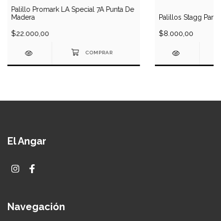
Palillo Promark LA Special 7A Punta De
Madera
Palillos Stagg Para
$22.000,00
$8.000,00
El Angar
Navegación