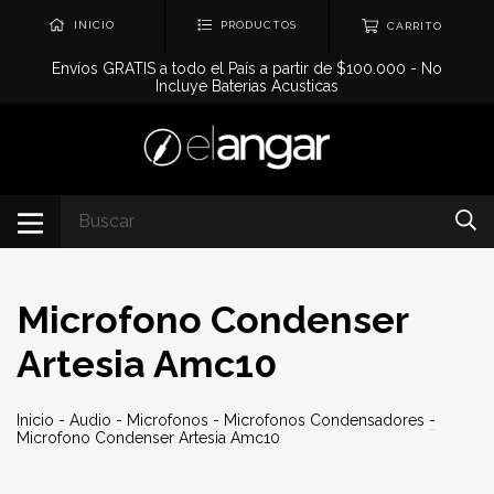
0
INICIO
PRODUCTOS
CARRITO
Envíos GRATIS a todo el País a partir de $100.000 - No
Incluye Baterias Acusticas
Microfono Condenser
Artesia Amc10
Inicio
-
Audio
-
Microfonos
-
Microfonos Condensadores
-
Microfono Condenser Artesia Amc10