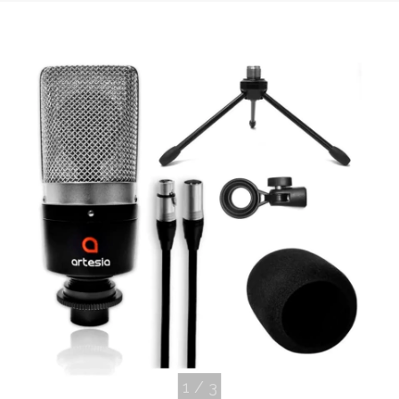
1
/
3