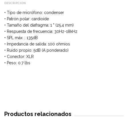
DESCRIPCIÓN
• Tipo de micrófono: condenser
• Patrón polar: cardioide
• Tamaño del diafragma: 1 " (25,4 mm)
• Respuesta de frecuencia: 30Hz-18kHz
• SPL máx .: 135dB
• Impedancia de salida: 100 ohmios
• Ruido propio: 5dB (A ponderado)
• Conector: XLR
• Peso: 0.7 lbs
Productos relacionados