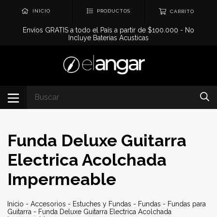
0
INICIO
PRODUCTOS
CARRITO
Envíos GRATIS a todo el País a partir de $100.000 - No
Incluye Baterias Acusticas
Funda Deluxe Guitarra
Electrica Acolchada
Impermeable
Inicio
-
Accesorios
-
Estuches y Fundas
-
Fundas
-
Fundas para
Guitarra
-
Funda Deluxe Guitarra Electrica Acolchada