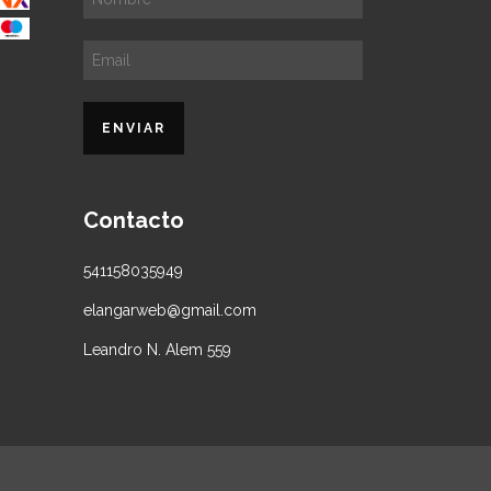
Contacto
541158035949
elangarweb@gmail.com
Leandro N. Alem 559