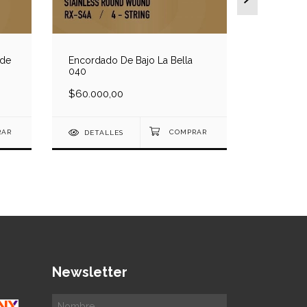
 de
Encordado De Bajo La Bella
040
Encordad
Exl220
$60.000,00
$59.000
DETALLES
DETAL
Newsletter