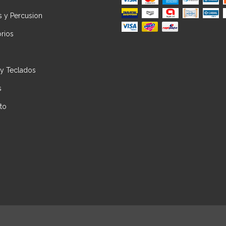
s y Percusion
rios
 y Teclados
s
to