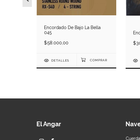
Encordado De Bajo La Bella
045
Enc
tagg 040
$58.000,00
$3
DETALLES
El Angar
Nav
Cuerd