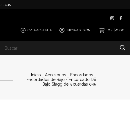
sticas
0
$0,00
CREAR CUENTA
INICIAR SESIÓN
-
Inicio
-
Accesorios
-
Encordados
-
Encordados de Bajo
-
Encordado De
Bajo Stagg de 5 cuerdas 045