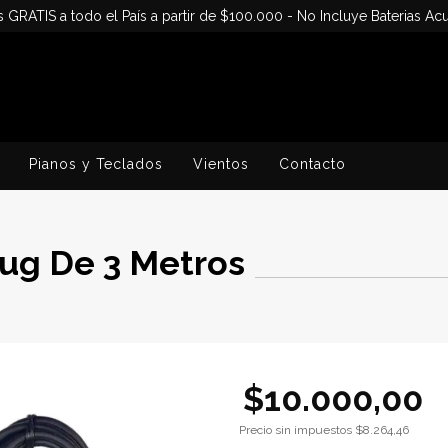
s GRATIS a todo el País a partir de $100.000 - No Incluye Baterias Acu
Pianos y Teclados
Vientos
Contacto
lug De 3 Metros
$10.000,00
Precio sin impuestos
$8.264,46