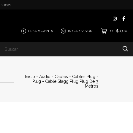
sticas
0
$0,00
CREAR CUENTA
INICIAR SESIÓN
-
Inicio
-
Audio
-
Cables
-
Cables Plug -
Plug
-
Cable Stagg Plug Plug De 3
Metros