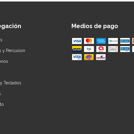
egación
Medios de pago
as
s y Percusion
rios
 y Teclados
s
to